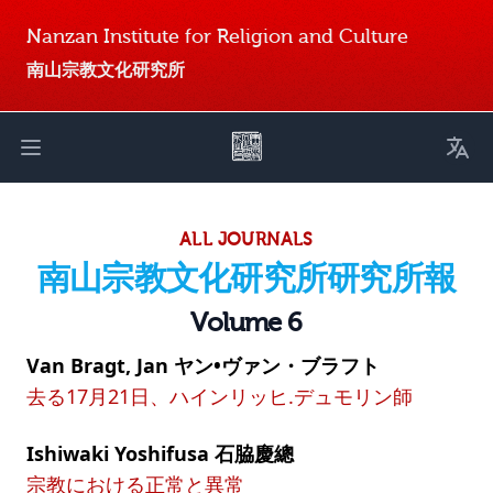
Nanzan Institute for Religion and Culture
南山宗教文化研究所
Toggl
Open main menu
ALL JOURNALS
南山宗教文化研究所研究所報
Volume 6
Van Bragt, Jan ヤン•ヴァン・ブラフト
去る17月21日、ハインリッヒ.デュモリン師
Ishiwaki Yoshifusa 石脇慶總
宗教における正常と異常