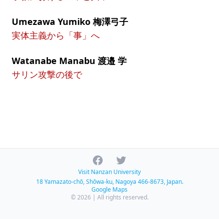
Umezawa Yumiko 梅澤弓子
実体主義から「事」へ
Watanabe Manabu 渡邉 学
サリン攻撃の後で
Facebook
Twitter
Visit Nanzan University
18 Yamazato-chō, Shōwa-ku, Nagoya 466-8673, Japan.
Google Maps
© 2026 | All rights reserved.