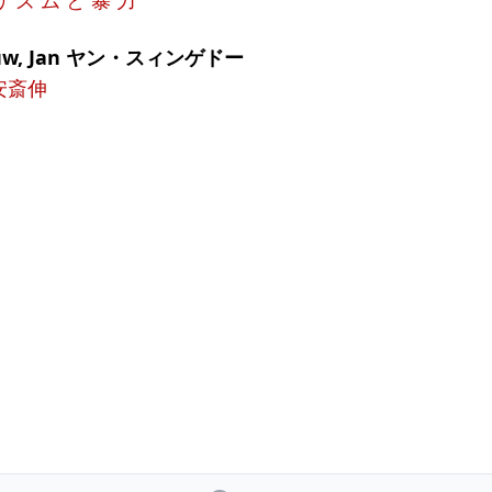
リ ズ ム と 暴 力
ouw, Jan ヤン・スィンゲドー
安斎伸