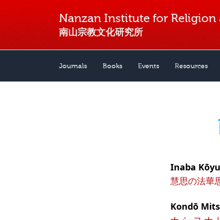
Nanzan Institute for Religion
南山宗教文化研究所
Journals
Books
Events
Resources
Inaba Kō
慧思の法華
Kondō Mi