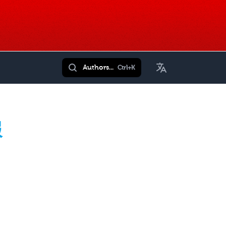
Toggle Language
Authors...
Ctrl+K
報