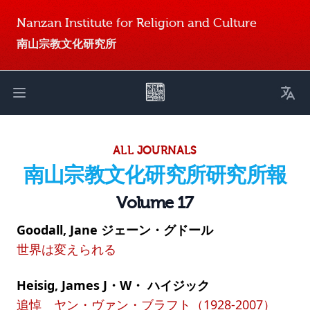
Nanzan Institute for Religion and Culture
南山宗教文化研究所
Toggl
Open main menu
ALL JOURNALS
南山宗教文化研究所研究所報
Volume 17
Goodall, Jane ジェーン・グドール
世界は変えられる
Heisig, James J・W・ ハイジック
追悼 ヤン・ヴァン・ブラフト（1928-2007）