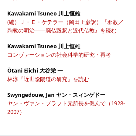
Kawakami Tsuneo 川上恒雄
(編）Ｊ・Ｅ・ケテラー（岡田正彦訳）『邪教／
殉教の明治——廃仏毀釈と近代仏教』を読む
Kawakami Tsuneo 川上恒雄
コンヴァーションの社会科学的研究・再考
Ōtani Eiichi 大谷栄 一
林淳『近世陰陽道の研究』を読む
Swyngedouw, Jan ヤン・スィンゲドー
ヤン・ヴァン・ブラフト元所長を偲んで（1928-
2007）