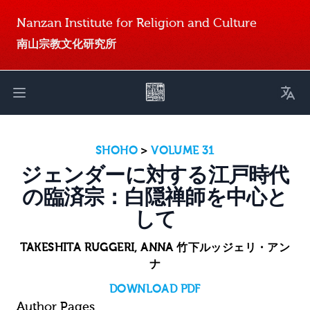
Nanzan Institute for Religion and Culture
南山宗教文化研究所
Toggl
Open main menu
SHOHO
>
VOLUME 31
ジェンダーに対する江戸時代
の臨済宗：白隠禅師を中心と
して
TAKESHITA RUGGERI, ANNA 竹下ルッジェリ・アン
ナ
DOWNLOAD PDF
Author Pages