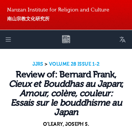
Nanzan Institute for Religion and Culture
南山宗教文化研究所
Toggl
Open main menu
JJRS
>
VOLUME 28 ISSUE 1-2
Review of: Bernard Frank,
Cieux et Bouddhas au Japan
;
Amour, colère, couleur:
Essais sur le bouddhisme au
Japan
O'LEARY, JOSEPH S.