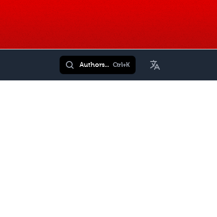
Toggle Language
Authors...
Ctrl+K