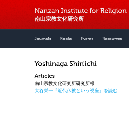
Nanzan Institute for Religion
南山宗教文化研究所
Journals
Books
Events
Resources
Yoshinaga Shin'ichi
Articles
南山宗教文化研究所研究所報
大谷栄一『近代仏教という視座』を読む