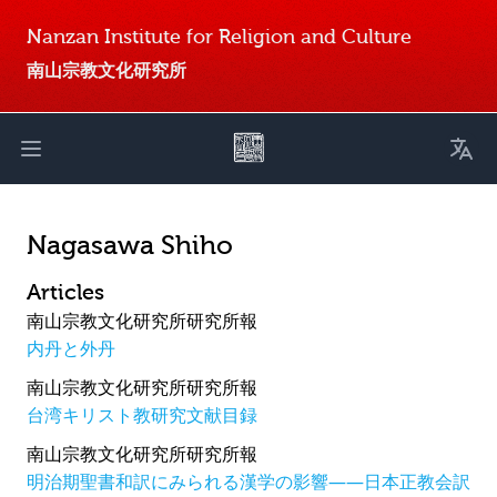
Nanzan Institute for Religion and Culture
南山宗教文化研究所
Toggl
Open main menu
Nagasawa Shiho
Articles
南山宗教文化研究所研究所報
内丹と外丹
南山宗教文化研究所研究所報
台湾キリスト教研究文献目録
南山宗教文化研究所研究所報
明治期聖書和訳にみられる漢学の影響――日本正教会訳