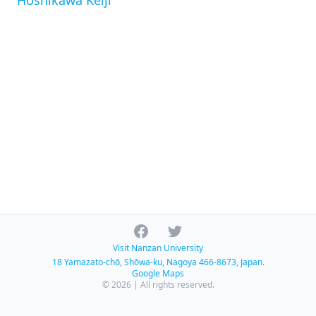
Hoshikawa Keiji
Facebook
Twitter
Visit Nanzan University
18 Yamazato-chō, Shōwa-ku, Nagoya 466-8673, Japan.
Google Maps
© 2026 | All rights reserved.