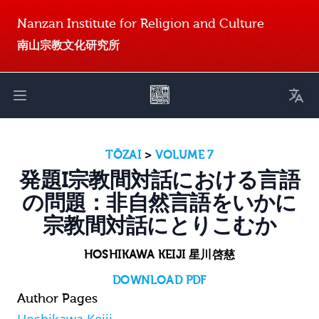
Nanzan Institute for Religion and Culture
南山宗教文化研究所
Toggl
Open main menu
TŌZAI
>
VOLUME 7
発題I宗教間対話における言語
の問題：非自然言語をいかに
宗教間対話にとりこむか
HOSHIKAWA KEIJI 星川啓慈
DOWNLOAD PDF
Author Pages